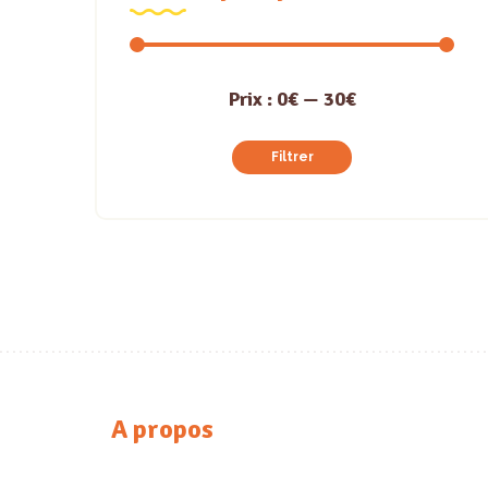
Prix
Prix
Prix :
0€
—
30€
min
max
Filtrer
A propos