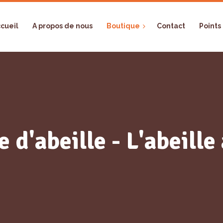
cueil
A propos de nous
Boutique
Contact
Points
e d'abeille - L'abeill