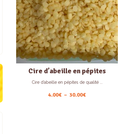
Cire d’abeille en pépites
Cire d’abeille en pépites de qualité ...
4.00
€
–
30.00
€
Plage
de
Ce
prix :
produit
4.00€
a
à
plusieurs
30.00€
variations.