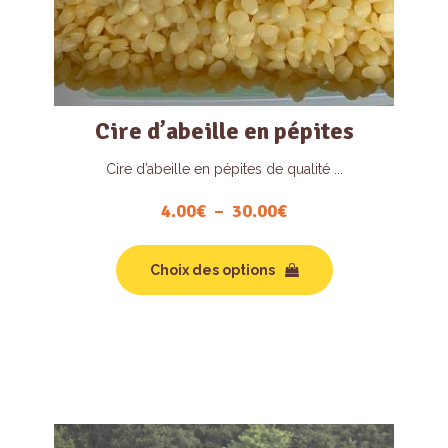
Cire d’abeille en pépites
Cire d’abeille en pépites de qualité ...
4.00
€
–
30.00
€
Plage
de
Ce
prix :
produit
Choix des options
4.00€
a
à
plusieurs
30.00€
variations.
Les
options
peuvent
être
choisies