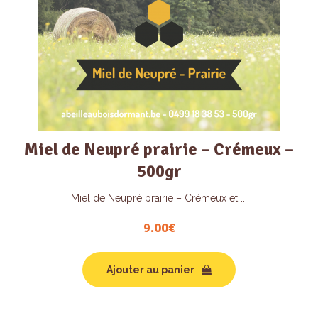
sur
la
page
du
produit
Miel de Neupré prairie – Crémeux –
500gr
Miel de Neupré prairie – Crémeux et ...
9.00
€
Ajouter au panier