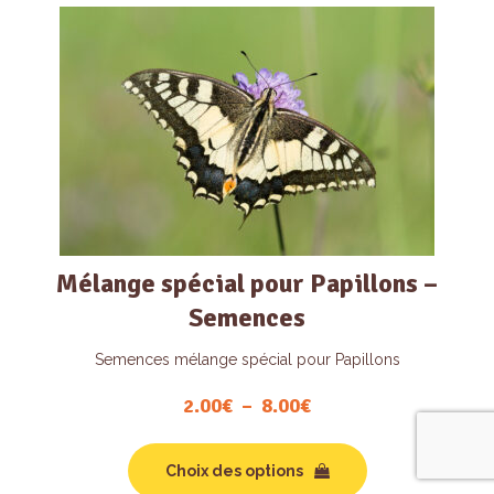
Mélange spécial pour Papillons –
Semences
Semences mélange spécial pour Papillons
2.00
€
–
8.00
€
Plage
de
Ce
prix :
produit
Choix des options
2.00€
a